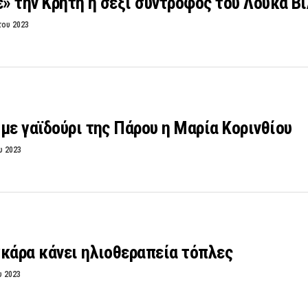
 την Κρήτη η σέξι σύντροφος του Λούκα Β
του 2023
με γαϊδούρι της Πάρου η Μαρία Κορινθίου
υ 2023
κάρα κάνει ηλιοθεραπεία τόπλες
υ 2023