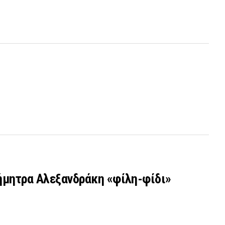
Δήμητρα Αλεξανδράκη «φίλη-φίδι»