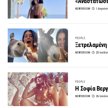
«Αναστάτωσε»
NEWSROOM
1 Αυγούσ
PEOPLE
Ξετρελαμένη 
NEWSROOM
23 Ιουλίο
PEOPLE
Η Σοφία Βεργ
NEWSROOM
26 Ιουνίο