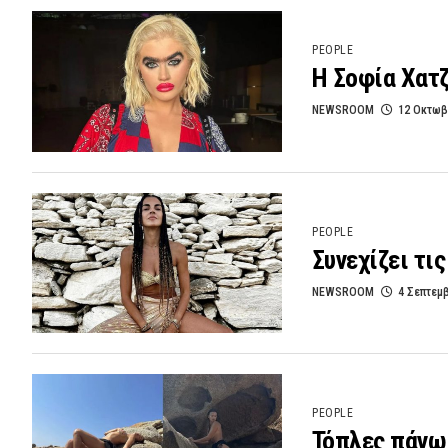
PEOPLE
Η Σοφία Χατζ
NEWSROOM
12 Οκτωβ
PEOPLE
Συνεχίζει τι
NEWSROOM
4 Σεπτεμ
PEOPLE
Τόπλες πάνω 