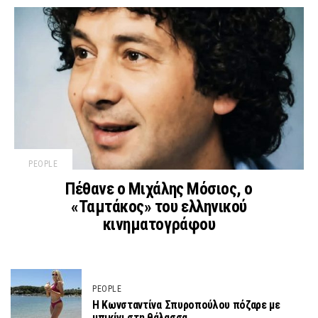
PEOPLE
Πέθανε ο Μιχάλης Μόσιος, ο
«Ταμτάκος» του ελληνικού
κινηματογράφου
PEOPLE
Η Κωνσταντίνα Σπυροπούλου πόζαρε με
μπικίνι στη θάλασσα