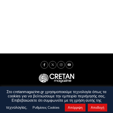
Στο cretanmagazine.gr χρησιμοποιούμε τεχνολογία όπως τα
Ταυτότητα
Πολιτική Απορρήτου
Όροι Χρήσης
cookies για να βελτιώσουμε την εμπειρία περιήγησής σας.
Όροι και Προϋποθέσεις
Επιβεβαιώσετε ότι συμφωνείτε με τη χρήση αυτής της
Copyright © 2014 - 2026 Cretanmagazine. All rights reserved. by
j. bitsakakis
τεχνολογίας.
Ρυθμίσεις Cookies
Απόρριψη
Αποδοχή