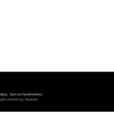
ρήσης
Όροι και Προϋποθέσεις
ights reserved. by
j. bitsakakis