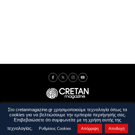
Στο cretanmagazine.gr χρησιμοποιούμε τεχνολογία όπως τα
Ταυτότητα
Πολιτική Απορρήτου
Όροι Χρήσης
cookies για να βελτιώσουμε την εμπειρία περιήγησής σας.
Όροι και Προϋποθέσεις
Επιβεβαιώσετε ότι συμφωνείτε με τη χρήση αυτής της
Copyright © 2014 - 2026 Cretanmagazine. All rights reserved. by
j. bitsakakis
τεχνολογίας.
Ρυθμίσεις Cookies
Απόρριψη
Αποδοχή