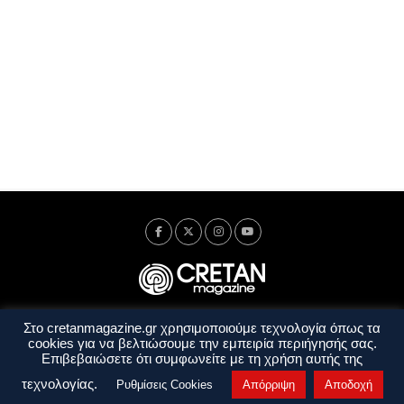
Στο cretanmagazine.gr χρησιμοποιούμε τεχνολογία όπως τα
Ταυτότητα
Πολιτική Απορρήτου
Όροι Χρήσης
cookies για να βελτιώσουμε την εμπειρία περιήγησής σας.
Όροι και Προϋποθέσεις
Επιβεβαιώσετε ότι συμφωνείτε με τη χρήση αυτής της
Copyright © 2014 - 2026 Cretanmagazine. All rights reserved. by
j. bitsakakis
τεχνολογίας.
Ρυθμίσεις Cookies
Απόρριψη
Αποδοχή