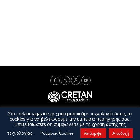
Στο cretanmagazine.gr χρησιμοποιούμε τεχνολογία όπως τα
Ταυτότητα
Πολιτική Απορρήτου
Όροι Χρήσης
cookies για να βελτιώσουμε την εμπειρία περιήγησής σας.
Όροι και Προϋποθέσεις
Επιβεβαιώσετε ότι συμφωνείτε με τη χρήση αυτής της
Copyright © 2014 - 2026 Cretanmagazine. All rights reserved. by
j. bitsakakis
τεχνολογίας.
Ρυθμίσεις Cookies
Απόρριψη
Αποδοχή