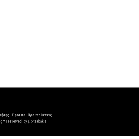
ρήσης
Όροι και Προϋποθέσεις
ights reserved. by
j. bitsakakis