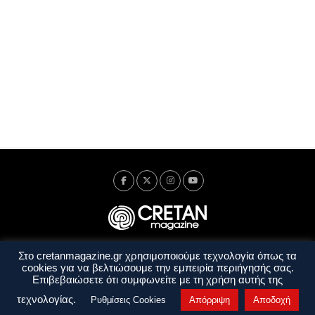
Στο cretanmagazine.gr χρησιμοποιούμε τεχνολογία όπως τα
Ταυτότητα
Πολιτική Απορρήτου
Όροι Χρήσης
cookies για να βελτιώσουμε την εμπειρία περιήγησής σας.
Όροι και Προϋποθέσεις
Επιβεβαιώσετε ότι συμφωνείτε με τη χρήση αυτής της
Copyright © 2014 - 2026 Cretanmagazine. All rights reserved. by
j. bitsakakis
τεχνολογίας.
Ρυθμίσεις Cookies
Απόρριψη
Αποδοχή