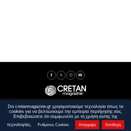
Στο cretanmagazine.gr χρησιμοποιούμε τεχνολογία όπως τα
Ταυτότητα
Πολιτική Απορρήτου
Όροι Χρήσης
cookies για να βελτιώσουμε την εμπειρία περιήγησής σας.
Όροι και Προϋποθέσεις
Επιβεβαιώσετε ότι συμφωνείτε με τη χρήση αυτής της
Copyright © 2014 - 2026 Cretanmagazine. All rights reserved. by
j. bitsakakis
τεχνολογίας.
Ρυθμίσεις Cookies
Απόρριψη
Αποδοχή