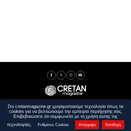
Στο cretanmagazine.gr χρησιμοποιούμε τεχνολογία όπως τα
Ταυτότητα
Πολιτική Απορρήτου
Όροι Χρήσης
cookies για να βελτιώσουμε την εμπειρία περιήγησής σας.
Όροι και Προϋποθέσεις
Επιβεβαιώσετε ότι συμφωνείτε με τη χρήση αυτής της
Copyright © 2014 - 2026 Cretanmagazine. All rights reserved. by
j. bitsakakis
τεχνολογίας.
Ρυθμίσεις Cookies
Απόρριψη
Αποδοχή