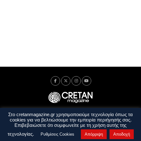
Στο cretanmagazine.gr χρησιμοποιούμε τεχνολογία όπως τα
Ταυτότητα
Πολιτική Απορρήτου
Όροι Χρήσης
cookies για να βελτιώσουμε την εμπειρία περιήγησής σας.
Όροι και Προϋποθέσεις
Επιβεβαιώσετε ότι συμφωνείτε με τη χρήση αυτής της
Copyright © 2014 - 2026 Cretanmagazine. All rights reserved. by
j. bitsakakis
τεχνολογίας.
Ρυθμίσεις Cookies
Απόρριψη
Αποδοχή