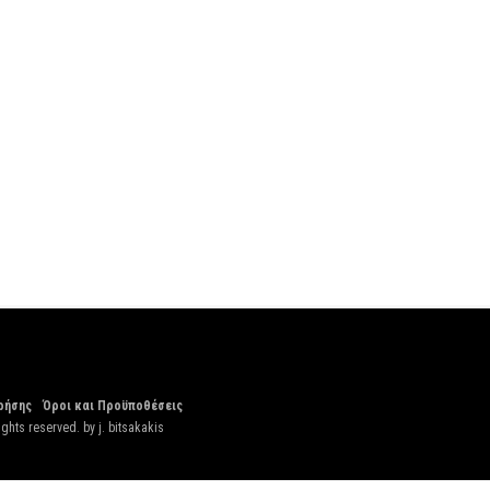
ρήσης
Όροι και Προϋποθέσεις
ights reserved. by
j. bitsakakis