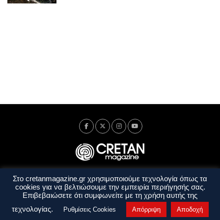
Στο cretanmagazine.gr χρησιμοποιούμε τεχνολογία όπως τα
Ταυτότητα
Πολιτική Απορρήτου
Όροι Χρήσης
cookies για να βελτιώσουμε την εμπειρία περιήγησής σας.
Όροι και Προϋποθέσεις
Επιβεβαιώσετε ότι συμφωνείτε με τη χρήση αυτής της
Copyright © 2014 - 2026 Cretanmagazine. All rights reserved. by
j. bitsakakis
τεχνολογίας.
Ρυθμίσεις Cookies
Απόρριψη
Αποδοχή