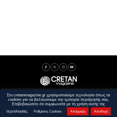
Στο cretanmagazine.gr χρησιμοποιούμε τεχνολογία όπως τα
Ταυτότητα
Πολιτική Απορρήτου
Όροι Χρήσης
cookies για να βελτιώσουμε την εμπειρία περιήγησής σας.
Όροι και Προϋποθέσεις
Επιβεβαιώσετε ότι συμφωνείτε με τη χρήση αυτής της
Copyright © 2014 - 2026 Cretanmagazine. All rights reserved. by
j. bitsakakis
τεχνολογίας.
Ρυθμίσεις Cookies
Απόρριψη
Αποδοχή