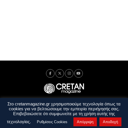
Στο cretanmagazine.gr χρησιμοποιούμε τεχνολογία όπως τα
Ταυτότητα
Πολιτική Απορρήτου
Όροι Χρήσης
cookies για να βελτιώσουμε την εμπειρία περιήγησής σας.
Όροι και Προϋποθέσεις
Επιβεβαιώσετε ότι συμφωνείτε με τη χρήση αυτής της
Copyright © 2014 - 2026 Cretanmagazine. All rights reserved. by
j. bitsakakis
τεχνολογίας.
Ρυθμίσεις Cookies
Απόρριψη
Αποδοχή