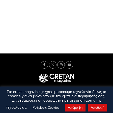
Στο cretanmagazine.gr χρησιμοποιούμε τεχνολογία όπως τα
Ταυτότητα
Πολιτική Απορρήτου
Όροι Χρήσης
cookies για να βελτιώσουμε την εμπειρία περιήγησής σας.
Όροι και Προϋποθέσεις
Επιβεβαιώσετε ότι συμφωνείτε με τη χρήση αυτής της
Copyright © 2014 - 2026 Cretanmagazine. All rights reserved. by
j. bitsakakis
τεχνολογίας.
Ρυθμίσεις Cookies
Απόρριψη
Αποδοχή