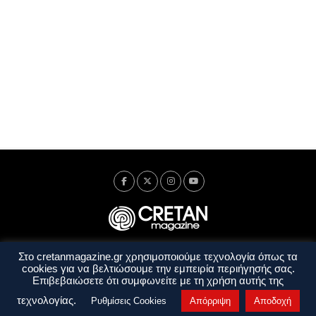
Στο cretanmagazine.gr χρησιμοποιούμε τεχνολογία όπως τα
Ταυτότητα
Πολιτική Απορρήτου
Όροι Χρήσης
cookies για να βελτιώσουμε την εμπειρία περιήγησής σας.
Όροι και Προϋποθέσεις
Επιβεβαιώσετε ότι συμφωνείτε με τη χρήση αυτής της
Copyright © 2014 - 2026 Cretanmagazine. All rights reserved. by
j. bitsakakis
τεχνολογίας.
Ρυθμίσεις Cookies
Απόρριψη
Αποδοχή