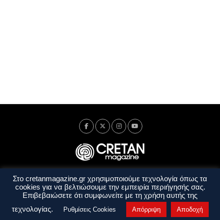
Στο cretanmagazine.gr χρησιμοποιούμε τεχνολογία όπως τα
Ταυτότητα
Πολιτική Απορρήτου
Όροι Χρήσης
cookies για να βελτιώσουμε την εμπειρία περιήγησής σας.
Όροι και Προϋποθέσεις
Επιβεβαιώσετε ότι συμφωνείτε με τη χρήση αυτής της
Copyright © 2014 - 2026 Cretanmagazine. All rights reserved. by
j. bitsakakis
τεχνολογίας.
Ρυθμίσεις Cookies
Απόρριψη
Αποδοχή