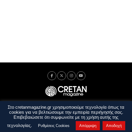
Στο cretanmagazine.gr χρησιμοποιούμε τεχνολογία όπως τα
Ταυτότητα
Πολιτική Απορρήτου
Όροι Χρήσης
cookies για να βελτιώσουμε την εμπειρία περιήγησής σας.
Όροι και Προϋποθέσεις
Επιβεβαιώσετε ότι συμφωνείτε με τη χρήση αυτής της
Copyright © 2014 - 2026 Cretanmagazine. All rights reserved. by
j. bitsakakis
τεχνολογίας.
Ρυθμίσεις Cookies
Απόρριψη
Αποδοχή