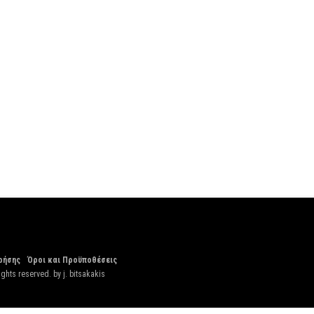
ρήσης
Όροι και Προϋποθέσεις
ights reserved. by
j. bitsakakis