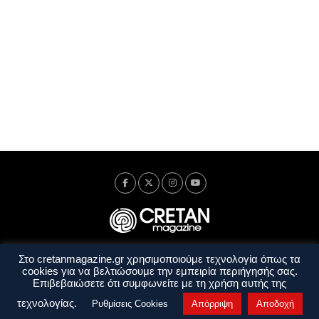
Στο cretanmagazine.gr χρησιμοποιούμε τεχνολογία όπως τα
Ταυτότητα
Πολιτική Απορρήτου
Όροι Χρήσης
cookies για να βελτιώσουμε την εμπειρία περιήγησής σας.
Όροι και Προϋποθέσεις
Επιβεβαιώσετε ότι συμφωνείτε με τη χρήση αυτής της
Copyright © 2014 - 2026 Cretanmagazine. All rights reserved. by
j. bitsakakis
τεχνολογίας.
Ρυθμίσεις Cookies
Απόρριψη
Αποδοχή