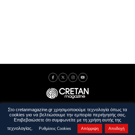
Στο cretanmagazine.gr χρησιμοποιούμε τεχνολογία όπως τα
Ταυτότητα
Πολιτική Απορρήτου
Όροι Χρήσης
cookies για να βελτιώσουμε την εμπειρία περιήγησής σας.
Όροι και Προϋποθέσεις
Επιβεβαιώσετε ότι συμφωνείτε με τη χρήση αυτής της
Copyright © 2014 - 2026 Cretanmagazine. All rights reserved. by
j. bitsakakis
τεχνολογίας.
Ρυθμίσεις Cookies
Απόρριψη
Αποδοχή