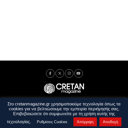
Στο cretanmagazine.gr χρησιμοποιούμε τεχνολογία όπως τα
Ταυτότητα
Πολιτική Απορρήτου
Όροι Χρήσης
cookies για να βελτιώσουμε την εμπειρία περιήγησής σας.
Όροι και Προϋποθέσεις
Επιβεβαιώσετε ότι συμφωνείτε με τη χρήση αυτής της
Copyright © 2014 - 2026 Cretanmagazine. All rights reserved. by
j. bitsakakis
τεχνολογίας.
Ρυθμίσεις Cookies
Απόρριψη
Αποδοχή