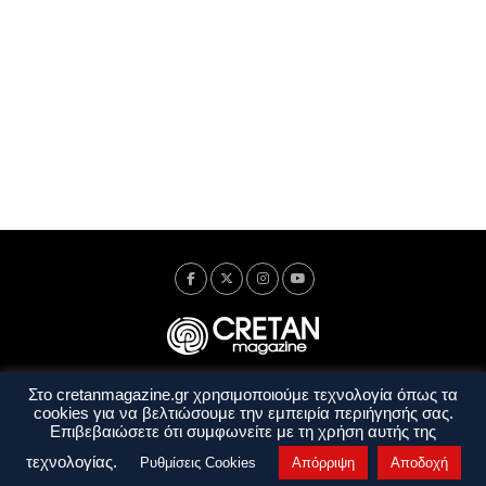
Στο cretanmagazine.gr χρησιμοποιούμε τεχνολογία όπως τα
Ταυτότητα
Πολιτική Απορρήτου
Όροι Χρήσης
cookies για να βελτιώσουμε την εμπειρία περιήγησής σας.
Όροι και Προϋποθέσεις
Επιβεβαιώσετε ότι συμφωνείτε με τη χρήση αυτής της
Copyright © 2014 - 2026 Cretanmagazine. All rights reserved. by
j. bitsakakis
τεχνολογίας.
Ρυθμίσεις Cookies
Απόρριψη
Αποδοχή