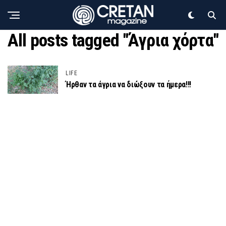
All posts tagged "Άγρια χόρτα"
LIFE
Ήρθαν τα άγρια να διώξουν τα ήμερα!!!