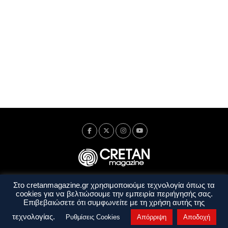
Στο cretanmagazine.gr χρησιμοποιούμε τεχνολογία όπως τα
Ταυτότητα
Πολιτική Απορρήτου
Όροι Χρήσης
cookies για να βελτιώσουμε την εμπειρία περιήγησής σας.
Όροι και Προϋποθέσεις
Επιβεβαιώσετε ότι συμφωνείτε με τη χρήση αυτής της
Copyright © 2014 - 2026 Cretanmagazine. All rights reserved. by
j. bitsakakis
τεχνολογίας.
Ρυθμίσεις Cookies
Απόρριψη
Αποδοχή