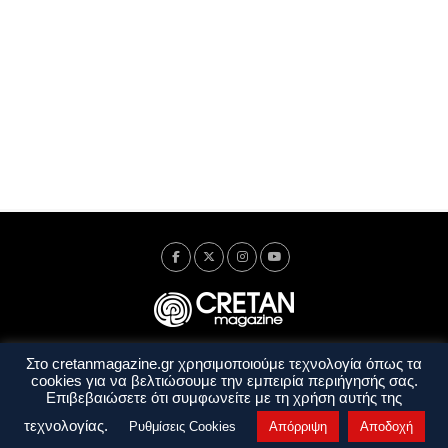
Στο cretanmagazine.gr χρησιμοποιούμε τεχνολογία όπως τα
Ταυτότητα
Πολιτική Απορρήτου
Όροι Χρήσης
cookies για να βελτιώσουμε την εμπειρία περιήγησής σας.
Όροι και Προϋποθέσεις
Επιβεβαιώσετε ότι συμφωνείτε με τη χρήση αυτής της
Copyright © 2014 - 2026 Cretanmagazine. All rights reserved. by
j. bitsakakis
τεχνολογίας.
Ρυθμίσεις Cookies
Απόρριψη
Αποδοχή