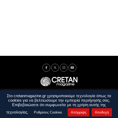
Στο cretanmagazine.gr χρησιμοποιούμε τεχνολογία όπως τα
Ταυτότητα
Πολιτική Απορρήτου
Όροι Χρήσης
cookies για να βελτιώσουμε την εμπειρία περιήγησής σας.
Όροι και Προϋποθέσεις
Επιβεβαιώσετε ότι συμφωνείτε με τη χρήση αυτής της
Copyright © 2014 - 2026 Cretanmagazine. All rights reserved. by
j. bitsakakis
τεχνολογίας.
Ρυθμίσεις Cookies
Απόρριψη
Αποδοχή