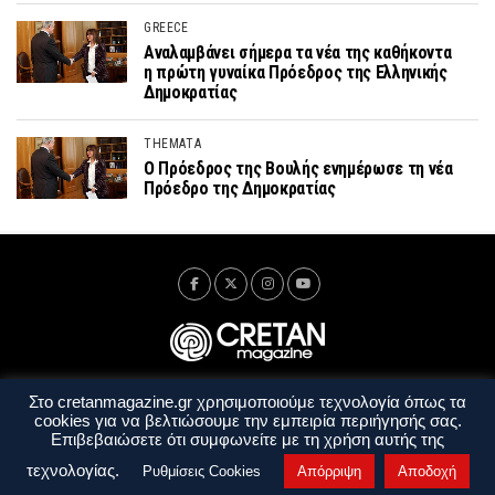
GREECE
Αναλαμβάνει σήμερα τα νέα της καθήκοντα
η πρώτη γυναίκα Πρόεδρος της Ελληνικής
Δημοκρατίας
THEMATA
Ο Πρόεδρος της Βουλής ενημέρωσε τη νέα
Πρόεδρο της Δημοκρατίας
Στο cretanmagazine.gr χρησιμοποιούμε τεχνολογία όπως τα
Ταυτότητα
Πολιτική Απορρήτου
Όροι Χρήσης
cookies για να βελτιώσουμε την εμπειρία περιήγησής σας.
Όροι και Προϋποθέσεις
Επιβεβαιώσετε ότι συμφωνείτε με τη χρήση αυτής της
Copyright © 2014 - 2026 Cretanmagazine. All rights reserved. by
j. bitsakakis
τεχνολογίας.
Ρυθμίσεις Cookies
Απόρριψη
Αποδοχή