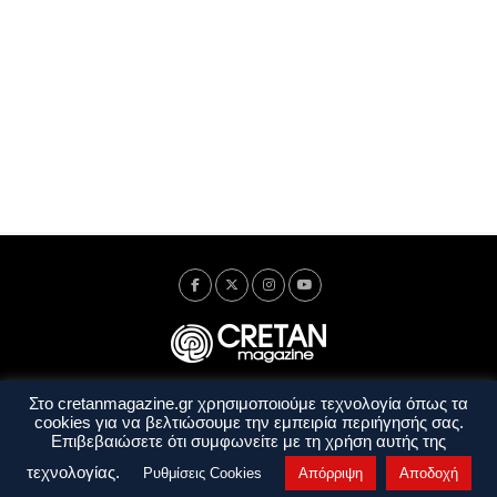
Στο cretanmagazine.gr χρησιμοποιούμε τεχνολογία όπως τα
Ταυτότητα
Πολιτική Απορρήτου
Όροι Χρήσης
cookies για να βελτιώσουμε την εμπειρία περιήγησής σας.
Όροι και Προϋποθέσεις
Επιβεβαιώσετε ότι συμφωνείτε με τη χρήση αυτής της
Copyright © 2014 - 2026 Cretanmagazine. All rights reserved. by
j. bitsakakis
τεχνολογίας.
Ρυθμίσεις Cookies
Απόρριψη
Αποδοχή