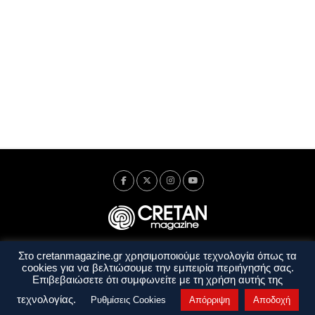
Στο cretanmagazine.gr χρησιμοποιούμε τεχνολογία όπως τα
Ταυτότητα
Πολιτική Απορρήτου
Όροι Χρήσης
cookies για να βελτιώσουμε την εμπειρία περιήγησής σας.
Όροι και Προϋποθέσεις
Επιβεβαιώσετε ότι συμφωνείτε με τη χρήση αυτής της
Copyright © 2014 - 2026 Cretanmagazine. All rights reserved. by
j. bitsakakis
τεχνολογίας.
Ρυθμίσεις Cookies
Απόρριψη
Αποδοχή