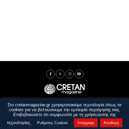
Στο cretanmagazine.gr χρησιμοποιούμε τεχνολογία όπως τα
Ταυτότητα
Πολιτική Απορρήτου
Όροι Χρήσης
cookies για να βελτιώσουμε την εμπειρία περιήγησής σας.
Όροι και Προϋποθέσεις
Επιβεβαιώσετε ότι συμφωνείτε με τη χρήση αυτής της
Copyright © 2014 - 2026 Cretanmagazine. All rights reserved. by
j. bitsakakis
τεχνολογίας.
Ρυθμίσεις Cookies
Απόρριψη
Αποδοχή