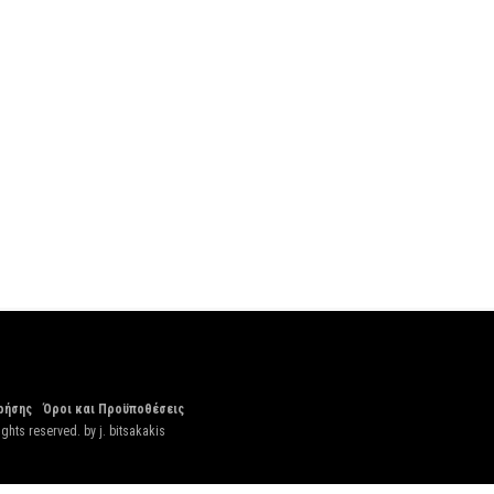
ρήσης
Όροι και Προϋποθέσεις
ights reserved. by
j. bitsakakis