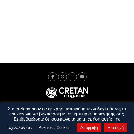
Στο cretanmagazine.gr χρησιμοποιούμε τεχνολογία όπως τα
Ταυτότητα
Πολιτική Απορρήτου
Όροι Χρήσης
cookies για να βελτιώσουμε την εμπειρία περιήγησής σας.
Όροι και Προϋποθέσεις
Επιβεβαιώσετε ότι συμφωνείτε με τη χρήση αυτής της
Copyright © 2014 - 2026 Cretanmagazine. All rights reserved. by
j. bitsakakis
τεχνολογίας.
Ρυθμίσεις Cookies
Απόρριψη
Αποδοχή