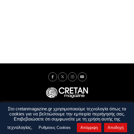
Στο cretanmagazine.gr χρησιμοποιούμε τεχνολογία όπως τα
Ταυτότητα
Πολιτική Απορρήτου
Όροι Χρήσης
cookies για να βελτιώσουμε την εμπειρία περιήγησής σας.
Όροι και Προϋποθέσεις
Επιβεβαιώσετε ότι συμφωνείτε με τη χρήση αυτής της
Copyright © 2014 - 2026 Cretanmagazine. All rights reserved. by
j. bitsakakis
τεχνολογίας.
Ρυθμίσεις Cookies
Απόρριψη
Αποδοχή