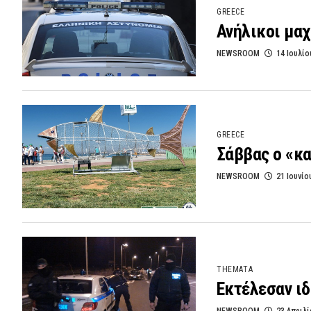
GREECE
Ανήλικοι μα
NEWSROOM
14 Ιουλίο
GREECE
Σάββας ο «κα
NEWSROOM
21 Ιουνίο
THEMATA
Εκτέλεσαν ιδ