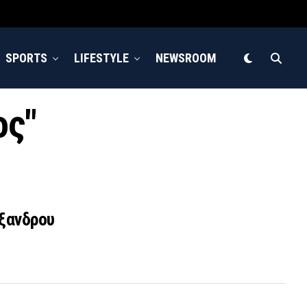
SPORTS
LIFESTYLE
NEWSROOM
ος"
έξανδρου