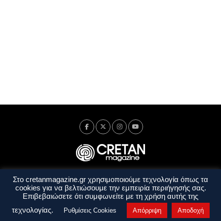
Στο cretanmagazine.gr χρησιμοποιούμε τεχνολογία όπως τα
Ταυτότητα
Πολιτική Απορρήτου
Όροι Χρήσης
cookies για να βελτιώσουμε την εμπειρία περιήγησής σας.
Όροι και Προϋποθέσεις
Επιβεβαιώσετε ότι συμφωνείτε με τη χρήση αυτής της
Copyright © 2014 - 2026 Cretanmagazine. All rights reserved. by
j. bitsakakis
τεχνολογίας.
Ρυθμίσεις Cookies
Απόρριψη
Αποδοχή