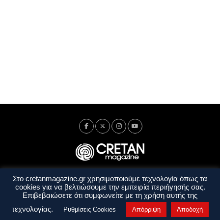
Στο cretanmagazine.gr χρησιμοποιούμε τεχνολογία όπως τα
Ταυτότητα
Πολιτική Απορρήτου
Όροι Χρήσης
cookies για να βελτιώσουμε την εμπειρία περιήγησής σας.
Όροι και Προϋποθέσεις
Επιβεβαιώσετε ότι συμφωνείτε με τη χρήση αυτής της
Copyright © 2014 - 2026 Cretanmagazine. All rights reserved. by
j. bitsakakis
τεχνολογίας.
Ρυθμίσεις Cookies
Απόρριψη
Αποδοχή