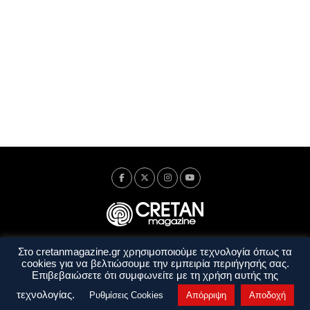
Στο cretanmagazine.gr χρησιμοποιούμε τεχνολογία όπως τα
Ταυτότητα
Πολιτική Απορρήτου
Όροι Χρήσης
cookies για να βελτιώσουμε την εμπειρία περιήγησής σας.
Όροι και Προϋποθέσεις
Επιβεβαιώσετε ότι συμφωνείτε με τη χρήση αυτής της
Copyright © 2014 - 2026 Cretanmagazine. All rights reserved. by
j. bitsakakis
τεχνολογίας.
Ρυθμίσεις Cookies
Απόρριψη
Αποδοχή