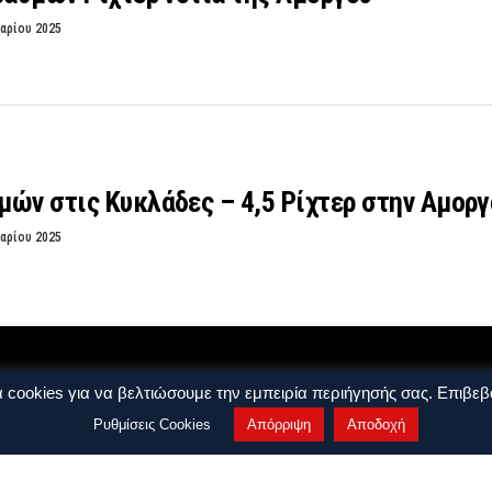
αρίου 2025
ών στις Κυκλάδες – 4,5 Ρίχτερ στην Αμοργ
αρίου 2025
 cookies για να βελτιώσουμε την εμπειρία περιήγησής σας. Επιβεβα
ρήσης
Όροι και Προϋποθέσεις
Ρυθμίσεις Cookies
Απόρριψη
Αποδοχή
ights reserved. by
j. bitsakakis