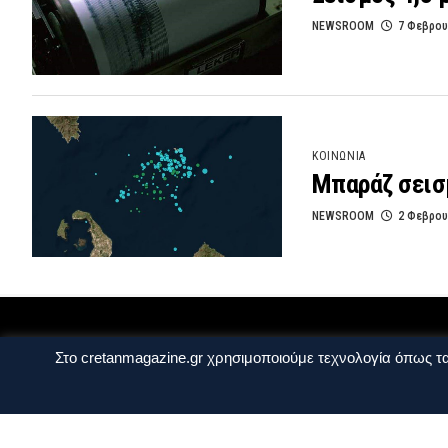
NEWSROOM
7 Φεβρου
ΚΟΙΝΩΝΙΑ
Μπαράζ σεισμ
NEWSROOM
2 Φεβρου
Στο cretanmagazine.gr χρησιμοποιούμε τεχνολογία όπως τα
Ταυτότητα
Πολιτική Απορρήτου
Όροι Χ
Copyright © 2014 - 2026 Cretanmagazine. All r