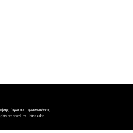
ρήσης
Όροι και Προϋποθέσεις
ights reserved. by
j. bitsakakis