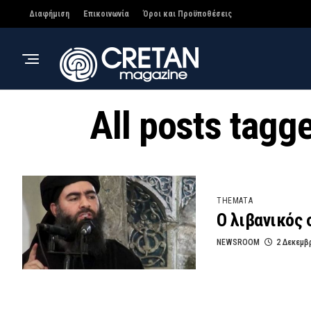
Διαφήμιση
Επικοινωνία
Όροι και Προϋποθέσεις
All posts tag
THEMATA
Ο λιβανικός 
NEWSROOM
2 Δεκεμβ