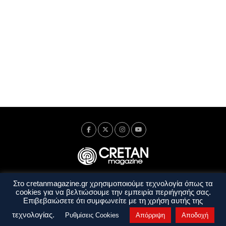
Στο cretanmagazine.gr χρησιμοποιούμε τεχνολογία όπως τα
Ταυτότητα
Πολιτική Απορρήτου
Όροι Χρήσης
cookies για να βελτιώσουμε την εμπειρία περιήγησής σας.
Όροι και Προϋποθέσεις
Επιβεβαιώσετε ότι συμφωνείτε με τη χρήση αυτής της
Copyright © 2014 - 2026 Cretanmagazine. All rights reserved. by
j. bitsakakis
τεχνολογίας.
Ρυθμίσεις Cookies
Απόρριψη
Αποδοχή