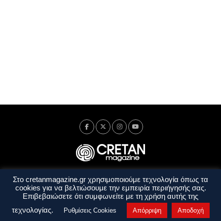
Στο cretanmagazine.gr χρησιμοποιούμε τεχνολογία όπως τα
Ταυτότητα
Πολιτική Απορρήτου
Όροι Χρήσης
cookies για να βελτιώσουμε την εμπειρία περιήγησής σας.
Όροι και Προϋποθέσεις
Επιβεβαιώσετε ότι συμφωνείτε με τη χρήση αυτής της
Copyright © 2014 - 2026 Cretanmagazine. All rights reserved. by
j. bitsakakis
τεχνολογίας.
Ρυθμίσεις Cookies
Απόρριψη
Αποδοχή