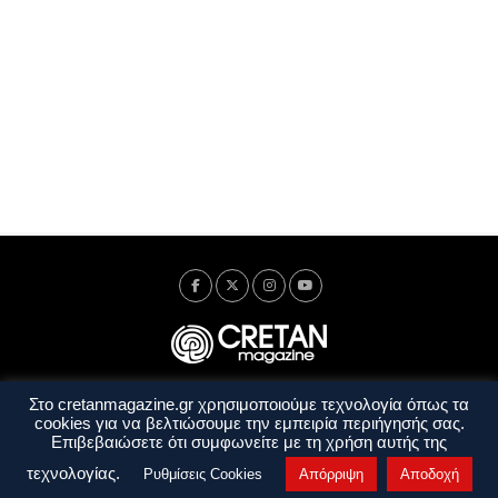
Στο cretanmagazine.gr χρησιμοποιούμε τεχνολογία όπως τα
Ταυτότητα
Πολιτική Απορρήτου
Όροι Χρήσης
cookies για να βελτιώσουμε την εμπειρία περιήγησής σας.
Όροι και Προϋποθέσεις
Επιβεβαιώσετε ότι συμφωνείτε με τη χρήση αυτής της
Copyright © 2014 - 2026 Cretanmagazine. All rights reserved. by
j. bitsakakis
τεχνολογίας.
Ρυθμίσεις Cookies
Απόρριψη
Αποδοχή