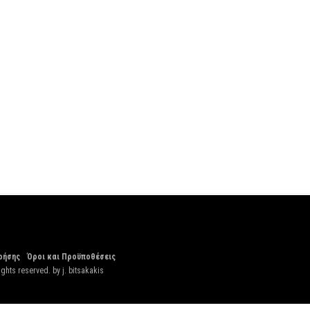
ρήσης
Όροι και Προϋποθέσεις
ights reserved. by
j. bitsakakis