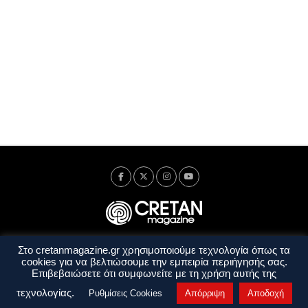
Στο cretanmagazine.gr χρησιμοποιούμε τεχνολογία όπως τα
Ταυτότητα
Πολιτική Απορρήτου
Όροι Χρήσης
cookies για να βελτιώσουμε την εμπειρία περιήγησής σας.
Όροι και Προϋποθέσεις
Επιβεβαιώσετε ότι συμφωνείτε με τη χρήση αυτής της
Copyright © 2014 - 2026 Cretanmagazine. All rights reserved. by
j. bitsakakis
τεχνολογίας.
Ρυθμίσεις Cookies
Απόρριψη
Αποδοχή