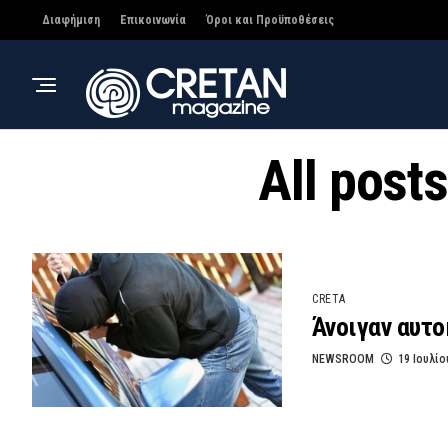
Διαφήμιση
Επικοινωνία
Όροι και Προϋποθέσεις
All post
CRETA
Άνοιγαν αυτο
NEWSROOM
19 Ιουλίο