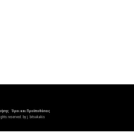
ρήσης
Όροι και Προϋποθέσεις
ights reserved. by
j. bitsakakis