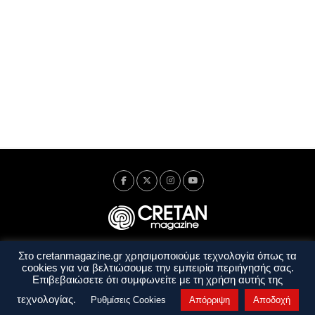
Στο cretanmagazine.gr χρησιμοποιούμε τεχνολογία όπως τα
Ταυτότητα
Πολιτική Απορρήτου
Όροι Χρήσης
cookies για να βελτιώσουμε την εμπειρία περιήγησής σας.
Όροι και Προϋποθέσεις
Επιβεβαιώσετε ότι συμφωνείτε με τη χρήση αυτής της
Copyright © 2014 - 2026 Cretanmagazine. All rights reserved. by
j. bitsakakis
τεχνολογίας.
Ρυθμίσεις Cookies
Απόρριψη
Αποδοχή