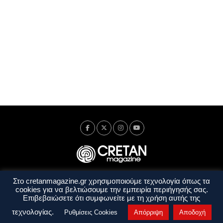
Στο cretanmagazine.gr χρησιμοποιούμε τεχνολογία όπως τα
Ταυτότητα
Πολιτική Απορρήτου
Όροι Χρήσης
cookies για να βελτιώσουμε την εμπειρία περιήγησής σας.
Όροι και Προϋποθέσεις
Επιβεβαιώσετε ότι συμφωνείτε με τη χρήση αυτής της
Copyright © 2014 - 2026 Cretanmagazine. All rights reserved. by
j. bitsakakis
τεχνολογίας.
Ρυθμίσεις Cookies
Απόρριψη
Αποδοχή