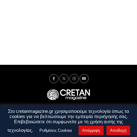
Στο cretanmagazine.gr χρησιμοποιούμε τεχνολογία όπως τα
Ταυτότητα
Πολιτική Απορρήτου
Όροι Χρήσης
cookies για να βελτιώσουμε την εμπειρία περιήγησής σας.
Όροι και Προϋποθέσεις
Επιβεβαιώσετε ότι συμφωνείτε με τη χρήση αυτής της
Copyright © 2014 - 2026 Cretanmagazine. All rights reserved. by
j. bitsakakis
τεχνολογίας.
Ρυθμίσεις Cookies
Απόρριψη
Αποδοχή